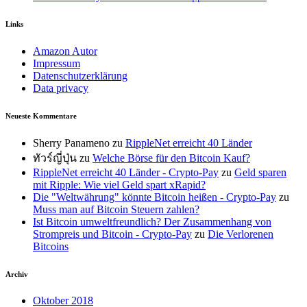
Links
Amazon Autor
Impressum
Datenschutzerklärung
Data privacy
Neueste Kommentare
Sherry Panameno
zu
RippleNet erreicht 40 Länder
ทัวร์ญี่ปุ่น
zu
Welche Börse für den Bitcoin Kauf?
RippleNet erreicht 40 Länder - Crypto-Pay
zu
Geld sparen
mit Ripple: Wie viel Geld spart xRapid?
Die "Weltwährung" könnte Bitcoin heißen - Crypto-Pay
zu
Muss man auf Bitcoin Steuern zahlen?
Ist Bitcoin umweltfreundlich? Der Zusammenhang von
Strompreis und Bitcoin - Crypto-Pay
zu
Die Verlorenen
Bitcoins
Archiv
Oktober 2018