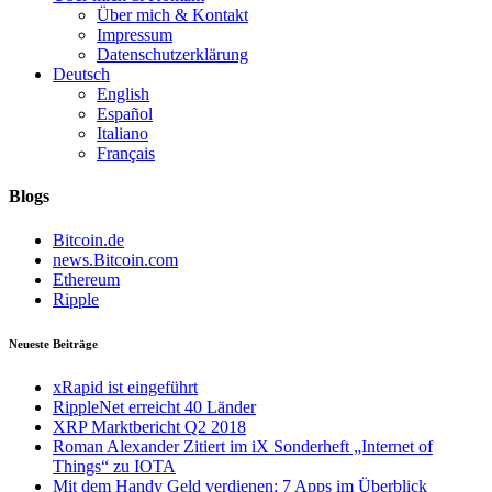
Über mich & Kontakt
Impressum
Datenschutzerklärung
Deutsch
English
Español
Italiano
Français
Blogs
Bitcoin.de
news.Bitcoin.com
Ethereum
Ripple
Neueste Beiträge
xRapid ist eingeführt
RippleNet erreicht 40 Länder
XRP Marktbericht Q2 2018
Roman Alexander Zitiert im iX Sonderheft „Internet of
Things“ zu IOTA
Mit dem Handy Geld verdienen: 7 Apps im Überblick