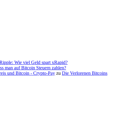
Ripple: Wie viel Geld spart xRapid?
s man auf Bitcoin Steuern zahlen?
eis und Bitcoin - Crypto-Pay
zu
Die Verlorenen Bitcoins