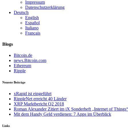
Impressum
Datenschutzerklärung
Deutsch
English
Español
Italiano
Français
Blogs
Bitcoin.de
news.Bitcoin.com
Ethereum
Ripple
Neueste Beiträge
xRapid ist eingeführt
RippleNet erreicht 40 Länder
XRP Marktbericht Q2 2018
Roman Alexander Zitiert im iX Sonderheft „Internet of Thing
Mit dem Handy Geld verdienen: 7 Apps im Überblick
Links