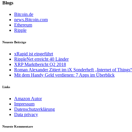
Blogs
Bitcoin.de
news.Bitcoin.com
Ethereum
Ripple
Neueste Beiträge
xRapid ist eingeführt
RippleNet erreicht 40 Länder
XRP Marktbericht Q2 2018
Roman Alexander Zitiert im iX Sonderheft „Internet of Thing
Mit dem Handy Geld verdienen: 7 Apps im Überblick
Links
Amazon Autor
Impressum
Datenschutzerklärung
Data privacy
Neueste Kommentare