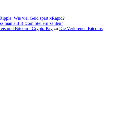
Ripple: Wie viel Geld spart xRapid?
s man auf Bitcoin Steuern zahlen?
eis und Bitcoin - Crypto-Pay
zu
Die Verlorenen Bitcoins