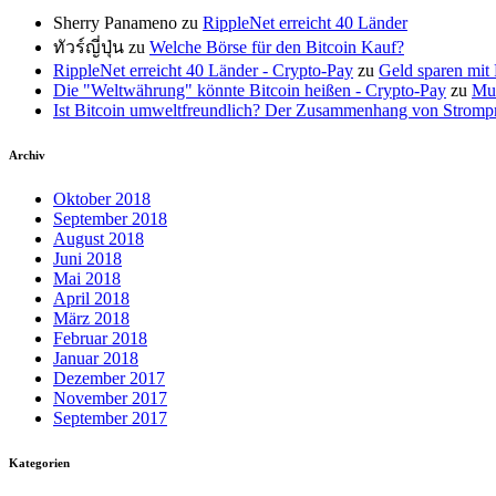
Sherry Panameno
zu
RippleNet erreicht 40 Länder
ทัวร์ญี่ปุ่น
zu
Welche Börse für den Bitcoin Kauf?
RippleNet erreicht 40 Länder - Crypto-Pay
zu
Geld sparen mit 
Die "Weltwährung" könnte Bitcoin heißen - Crypto-Pay
zu
Mus
Ist Bitcoin umweltfreundlich? Der Zusammenhang von Strompr
Archiv
Oktober 2018
September 2018
August 2018
Juni 2018
Mai 2018
April 2018
März 2018
Februar 2018
Januar 2018
Dezember 2017
November 2017
September 2017
Kategorien